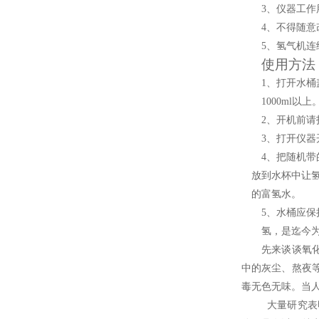
3
、仪器工作
4
、不得随意
5
、氢气机连
使用方法
1
、打开水桶
1000ml
以上
2
、开机前请
3
、打开仪器
4
、把随机带
放到水杯中让
的富氢水。
5
、水桶应保
氢，是迄今
先来谈谈氧
中的灰尘、熬夜
毒无色无味。当
大量研究表