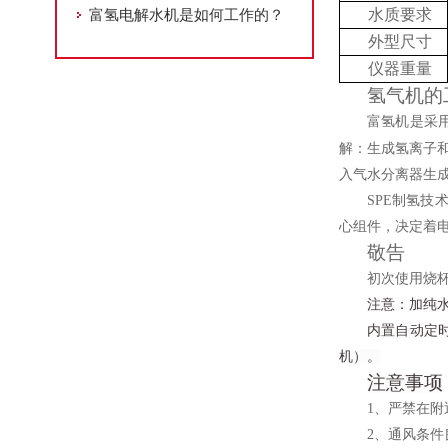
富氢电解水机是如何工作的？
水质要求
外型尺寸
仪器重量
氢气机的
富氢机是采
解：生成氢离子
入气水分离器生
SPE
制氢技
心组件，决定着
敬告
初次使用烧杯
注意：加纯
内置自动定时
机）。
注意事项
1
、严禁在附
2
、通风条件