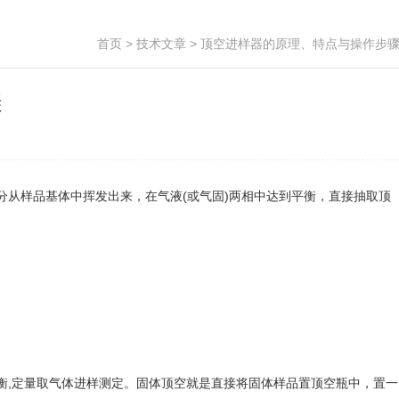
首页
>
技术文章
> 顶空进样器的原理、特点与操作步
骤
从样品基体中挥发出来，在气液(或气固)两相中达到平衡，直接抽取顶
,定量取气体进样测定。固体顶空就是直接将固体样品置顶空瓶中，置一