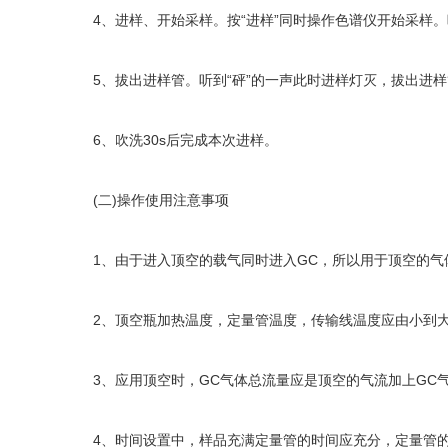
4、进样、开始采样。按“进样”同时操作色谱仪开始采样。听到“
5、拔出进样管。听到“砰”的一声此时进样灯灭，拔出进样管
6、吹洗30s后完成本次进样。
(二)操作使用注意事项
1、由于进入顶空的载气同时进入GC，所以用于顶空的气
2、顶空瓶加热温度，定量管温度，传输线温度应由小到大
3、应用顶空时，GC气体总流量应是顶空的气流加上GC气
4、时间设置中，样品充满定量管的时间应充分，定量管的