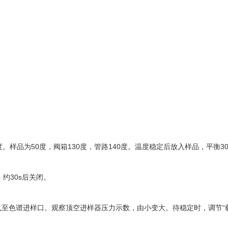
度。样品为50度，阀箱130度，管路140度。温度稳定后放入样品，平衡
，约30s后关闭。
谱进样口。观察顶空进样器压力示数，由小变大。待稳定时，调节“载气调节