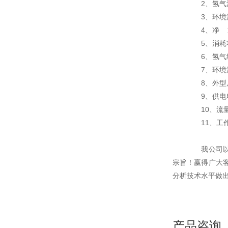
2、氢气流量：
3、环境温
4、净 重
5、消耗功
6、氢气纯度
7、环境湿
8、外型尺寸
9、供电电源：
10、流量
11、工作压
我公司以为
宗旨！赢得广大
分析技术水平做
产品咨询