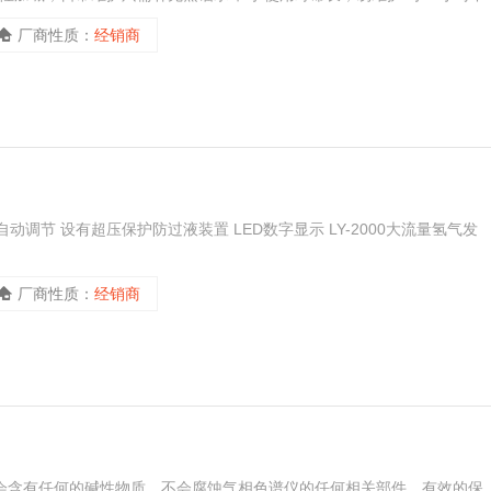
商生产的气相色谱仪配套使用 清川LY-2000大流量氢气发生器
厂商性质：
经销商
调节 设有超压保护防过液装置 LED数字显示 LY-2000大流量氢气发
厂商性质：
经销商
不会含有任何的碱性物质，不会腐蚀气相色谱仪的任何相关部件，有效的保