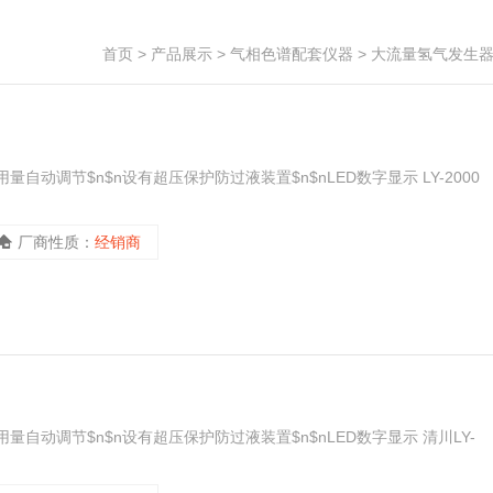
首页
>
产品展示
>
气相色谱配套仪器
>
大流量氢气发生
动调节$n$n设有超压保护防过液装置$n$nLED数字显示 LY-2000
厂商性质：
经销商
自动调节$n$n设有超压保护防过液装置$n$nLED数字显示 清川LY-