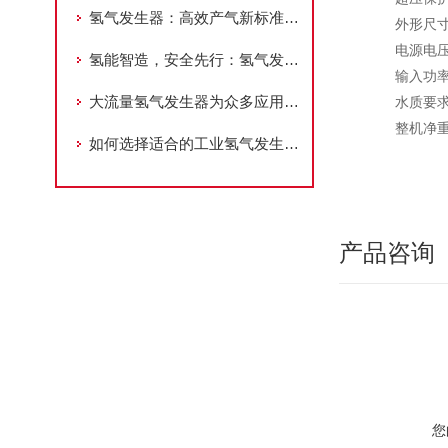
氢气发生器：高效产气新标准，赋能多领域能源需求
外形尺寸（L×
电源电压 (
氢能智造，安全先行：氢气发生器的工艺进化论
输入功率
大流量氢气发生器为众多应用场景提供可靠支持
水质要求：
整机净重量
如何选择适合的工业氢气发生器？
产品咨询
您