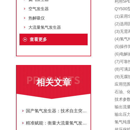
利用SPE
空气发生器
QY500
(1)采用S
热解吸仪
(2)选用
大流量氢气发生器
(3)无需
(4)氢气纯
查看更多
(5)操作
(6)电解
(7)可靠
(8)可满
(9)无腐
相关文章
应用范
石油、化工
技术参
输出流量 
国产氢气发生器：技术自主突破，掀起氢能装备国产化浪潮
输出压力（
氢气纯度 
精准赋能：衡量大流量氢气发生器性能的核心指标解析
超压保护值