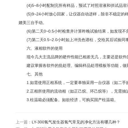
(4)5~8小时配制完所有样品，预试了对照溶液和供试品
(5)9~24小时放心回家，让仪器自动进样，除非不稳定的
媲美三台手动。
(6)第二天0~0.5小时检查并计算昨晚试验结果，如发现不
(7)第二天0.5~2.0小时如上冲洗色谱柱，交给其后试验同
六、液相软件的使用
现今几大主流品牌的硬件性能已相差无几，主要还是软件的
建议掌握各软件的批处理、编辑样品处理模板等功能，做到一
七、其他
1.如需使用正相系统，一定要单独采用一台仪器（如二手
2.正相所使用的流动相（如正己烷、环己烷等），无需抽滤
3.柱温箱必须配备。如欲经济，可购买国产柱温箱。
上一篇：
LY-300氢气发生器氢气常见的净化方法有哪几种？