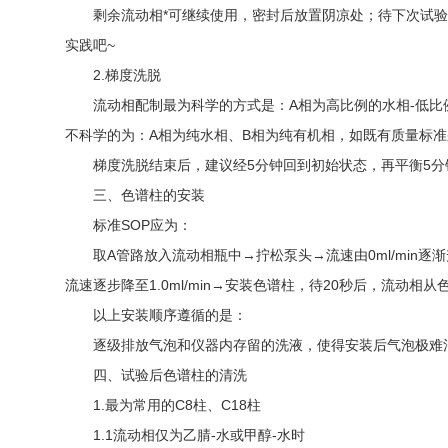
剩余流动相*可继续使用，密封后放置阴凉处；待下次试验
实践吧~
2.梯度洗脱
流动相配制最为科学的方式是：A相为高比例的水相-低比例
不科学的为：A相为纯水相、B相为纯有机相，如既有质量标
梯度洗脱结束后，建议经5分钟回到初始状态，再平衡5分钟
三、色谱柱的安装
标准SOP应为：
取A管路放入流动相瓶中→拧松泵头→流速由0ml/min逐渐
流速逐步降至1.0ml/min→安装色谱柱，待20秒后，流
以上安装顺序遵循的是：
逐级排放气泡和仪器内存留的洗液，使得安装后气泡极难混
四、试验后色谱柱的清洗
1.最为常用的C8柱、C18柱
1.1流动相仅为乙腈-水或甲醇-水时