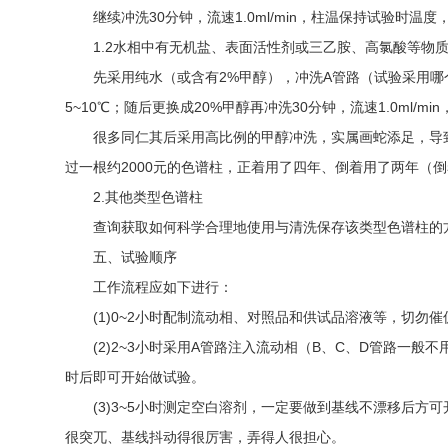
继续冲洗30分钟，流速1.0ml/min，柱温保持试验时温度
1.2水相中有无机盐、表面活性剂或三乙胺、高氯酸等物
先采用纯水（或含有2%甲醇），冲洗A管路（试验采用哪个管
5~10℃；随后更换成20%甲醇再冲洗30分钟，流速1.0ml
很多同仁其后采用高比例的甲醇冲洗，实属画蛇添足，导致
过一根约2000元的色谱柱，正着用了四年、倒着用了两年（
2.其他类型色谱柱
查询获取如何科学合理地使用与清洗保存该类型色谱柱的方
五、试验顺序
工作流程应如下进行：
(1)0~2小时配制流动相、对照品和供试品溶液等，切勿催
(2)2~3小时采用A管路注入流动相（B、C、D管路一般不
时后即可开始做试验。
(3)3~5小时测定空白溶剂，一定要做到基线不漂移后方可
很突兀、基线抖动得很厉害，弄得人很担心。