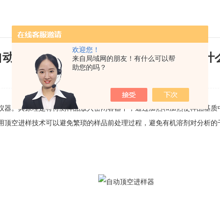
欢迎您！
自动顶空进样器的顶空进样与直接进样有什
来自局域网的朋友！有什么可以帮
助您的吗？
发布日期：2021-12-21 浏览次数：10464
仪器。其原理是将待测样品放入密闭容器中，通过加热和加热使样品基质中
用顶空进样技术可以避免繁琐的样品前处理过程，避免有机溶剂对分析的