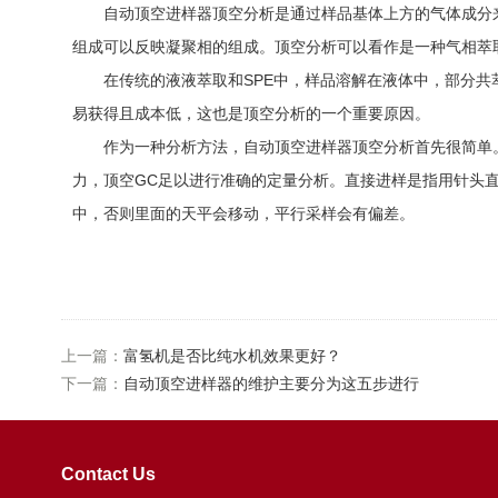
自动顶空进样器顶空分析是通过样品基体上方的气体成分来
组成可以反映凝聚相的组成。顶空分析可以看作是一种气相萃
在传统的液液萃取和SPE中，样品溶解在液体中，部分共萃
易获得且成本低，这也是顶空分析的一个重要原因。
作为一种分析方法，自动顶空进样器顶空分析首先很简单。
力，顶空GC足以进行准确的定量分析。直接进样是指用针头
中，否则里面的天平会移动，平行采样会有偏差。
上一篇：
富氢机是否比纯水机效果更好？
下一篇：
自动顶空进样器的维护主要分为这五步进行
Contact Us