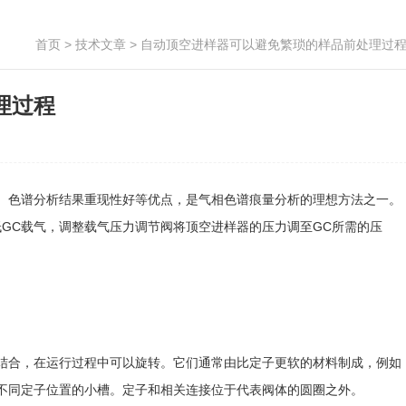
首页
>
技术文章
> 自动顶空进样器可以避免繁琐的样品前处理过
理过程
、色谱分析结果重现性好等优点，是气相色谱痕量分析的理想方法之一。
GC载气，调整载气压力调节阀将顶空进样器的压力调至GC所需的压
合，在运行过程中可以旋转。它们通常由比定子更软的材料制成，例如
不同定子位置的小槽。定子和相关连接位于代表阀体的圆圈之外。