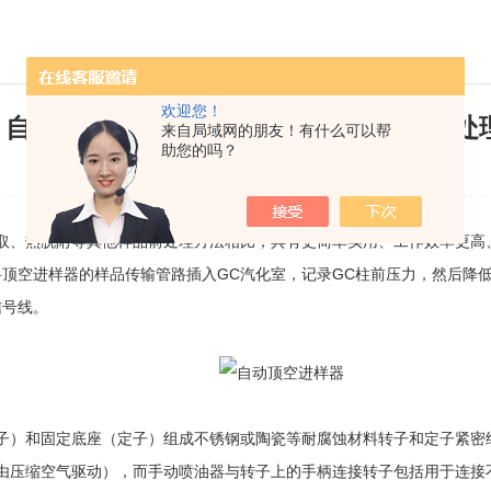
欢迎您！
自动顶空进样器可以避免繁琐的样品前处
来自局域网的朋友！有什么可以帮
助您的吗？
发布日期：2022-05-09 浏览次数：2371
取、热脱附等其他样品前处理方法相比，具有更简单实用、工作效率更高
顶空进样器的样品传输管路插入GC汽化室，记录GC柱前压力，然后降低
信号线。
）和固定底座（定子）组成不锈钢或陶瓷等耐腐蚀材料转子和定子紧密结
由压缩空气驱动），而手动喷油器与转子上的手柄连接转子包括用于连接