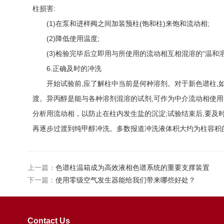
柱损害:
(1)在泵和进样阀之间加装预柱(饱和柱)来饱和流动相;
(2)降低使用温度;
(3)检验完毕后立即用与所使用的流动相互相混溶的“温和溶
6.正确及时的冲洗
开始试验前,应了解柱中当前是何种溶剂。对于新色谱柱,如
渡。异丙醇是能与各种溶剂混溶的试剂,可作为中介流动相使用。
分析用流动相，以防止在柱内发生盐的沉淀;试验结束后,要及
再逐步过渡到纯甲醇冲洗。多数报道冲洗液体积大约为柱容积的
上一篇：
色谱柱温箱成为高效液相色谱系统的重要支撑装置
下一篇：
使用零级空气发生器能给我们带来哪些好处？
Contact Us