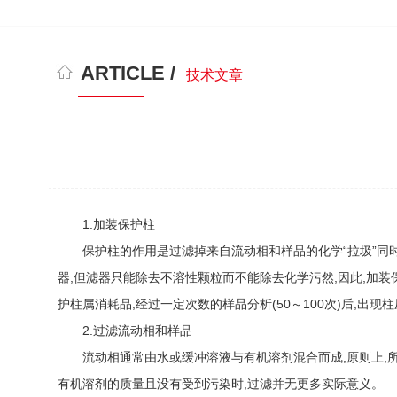
ARTICLE /
技术文章
1.加装保护柱
保护柱的作用是过滤掉来自流动相和样品的化学“拉圾”同时
器,但滤器只能除去不溶性颗粒而不能除去化学污然,因此,加
护柱属消耗品,经过一定次数的样品分析(50～100次)后,出
2.过滤流动相和样品
流动相通常由水或缓冲溶液与有机溶剂混合而成,原则上,所有
有机溶剂的质量且没有受到污染时,过滤并无更多实际意义。