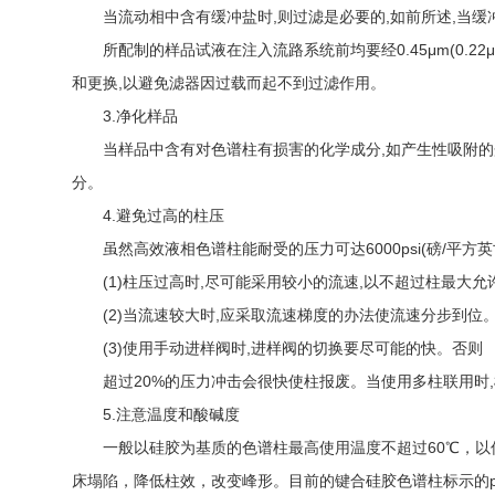
当流动相中含有缓冲盐时,则过滤是必要的,如前所述,当缓冲溶
所配制的样品试液在注入流路系统前均要经0.45μm(0.2
和更换,以避免滤器因过载而起不到过滤作用。
3.净化样品
当样品中含有对色谱柱有损害的化学成分,如产生性吸附的蛋
分。
4.避免过高的柱压
虽然高效液相色谱柱能耐受的压力可达6000psi(磅/平方
(1)柱压过高时,尽可能采用较小的流速,以不超过柱最大允
(2)当流速较大时,应采取流速梯度的办法使流速分步到位
(3)使用手动进样阀时,进样阀的切换要尽可能的快。否则
超过20%的压力冲击会很快使柱报废。当使用多柱联用时,
5.注意温度和酸碱度
一般以硅胶为基质的色谱柱最高使用温度不超过60℃，以低
床塌陷，降低柱效，改变峰形。目前的键合硅胶色谱柱标示的pH适