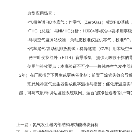
典型应用场景：
•气相色谱FID本底气：作零气（ZeroGas）标定FID基
•THC（总烃）与NMHC分析：HJ604等标准中要求用零
-环境空气监测站校准：为动态校准仪提供零气，校准SO₂、N
•汽车尾气/发动机排放测试：稀释隧道（CVS）用零级空
-傅里叶变换红外（FTIR）背景采集：提供无吸收干扰的
使用与验收要点：本底验证不可少——将纯净空气发生器输出接入
2年）在厂家指导下再生或更换催化剂；前置干燥管失效会导致催
现代纯净空气发生器集成数字温控与报警：催化床温度实时
能，可与气质/环境站监控系统联网。这台“超净创造者”以严
上一篇：
氮气发生器内部结构与功能模块解析