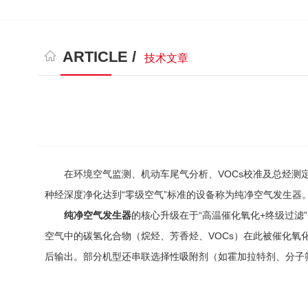
ARTICLE /
技术文章
在环境空气监测、机动车尾气分析、VOCs校准及总烃测定中，不
种经深度净化达到“零级空气”标准的设备称为纯净空气发生器
纯净空气发生器
的核心升级在于“高温催化氧化+终级过滤”
空气中的碳氢化合物（烷烃、芳香烃、VOCs）在此被催化氧化为
后输出。部分机型还串联选择性吸附剂（如霍加拉特剂、分子筛）进