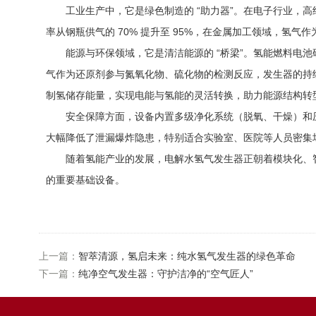
工业生产中，它是绿色制造的 “助力器”。在电子行业，高
率从钢瓶供气的 70% 提升至 95%，在金属加工领域，氢
能源与环保领域，它是清洁能源的 “桥梁”。氢能燃料电池
气作为还原剂参与氮氧化物、硫化物的检测反应，发生器的持续
制氢储存能量，实现电能与氢能的灵活转换，助力能源结构转型
安全保障方面，设备内置多级净化系统（脱氧、干燥）和压力
大幅降低了泄漏爆炸隐患，特别适合实验室、医院等人员密集场所
随着氢能产业的发展，电解水氢气发生器正朝着模块化、智
的重要基础设备。​
上一篇：
智萃清源，氢启未来：纯水氢气发生器的绿色革命
下一篇：
纯净空气发生器：守护洁净的“空气匠人”