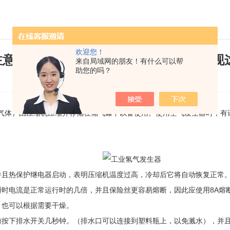
欢迎您！
注意了，工业氢气发生器的使用中容易出现
来自局域网的朋友！有什么可以帮
助您的吗？
发布日期：2020-12-28 浏览次数：1802
气体）由压缩机压缩并存储在储气罐中以备使用。使用空气发生器时，有
且热保护继电器启动，表明压缩机温度过高，冷却后它将自动恢复正常
电流是正常运行时的几倍，并且保险丝更容易熔断，因此应使用8A熔
也可以根据需要干燥。
按下排水开关几秒钟。（排水口可以连接到塑料瓶上，以免溅水），并且