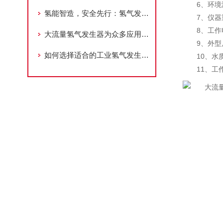
6、环境温
氢能智造，安全先行：氢气发生器的工艺进化论
7、仪器重
8、工作电压：
大流量氢气发生器为众多应用场景提供可靠支持
9、外型尺寸
如何选择适合的工业氢气发生器？
10、水质
11、工作压