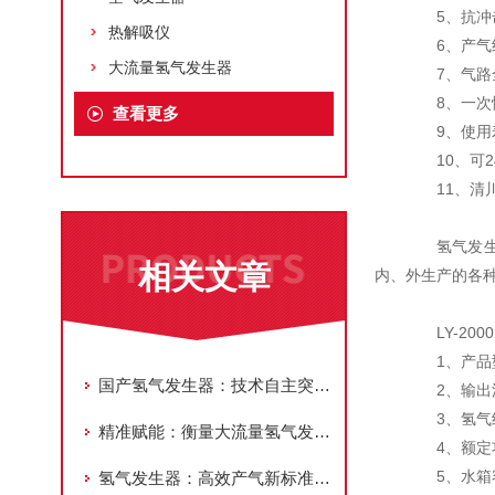
5、抗冲击
热解吸仪
6、产气纯
大流量氢气发生器
7、气路全
8、一次性
查看更多
9、使用寿
10、可2
11、清川
氢气发生器
相关文章
内、外生产的各
LY-200
1、产品型号
国产氢气发生器：技术自主突破，掀起氢能装备国产化浪潮
2、输出流量：
3、氢气纯度
精准赋能：衡量大流量氢气发生器性能的核心指标解析
4、额定功
5、水箱容
氢气发生器：高效产气新标准，赋能多领域能源需求