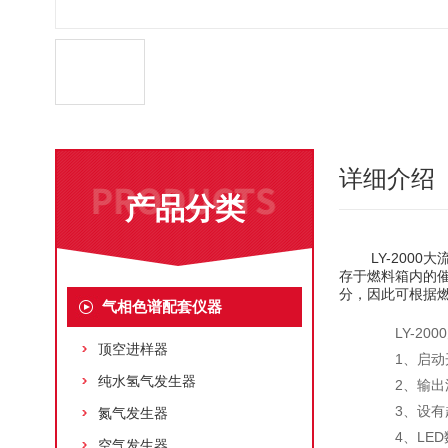
详细介绍
产品分类
LY-2000
存于燃料箱内的
分，因此可根据
气相色谱配套仪器
LY-200
顶空进样器
1、启动开
纯水氢气发生器
2、输出流
3、设有超
氮气发生器
4、LED
空气发生器