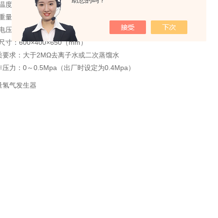
助您的吗？
度：5℃～40℃
量：36kg
～220V±10% 50Hz
：600×400×650（mm）
要求：大于2MΩ去离子水或二次蒸馏水
力：0～0.5Mpa（出厂时设定为0.4Mpa）