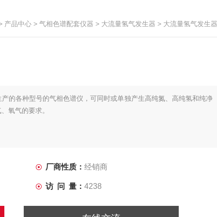
>
产品中心
>
气相色谱配套仪器
>
大流量氢气发生器
> 大流量氢气发生
生产的各种型号的气相色谱仪，可同时或单独产生高纯氮、高纯氢和纯净
气、氧气的要求。
厂商性质：
经销商
访 问 量：
4238