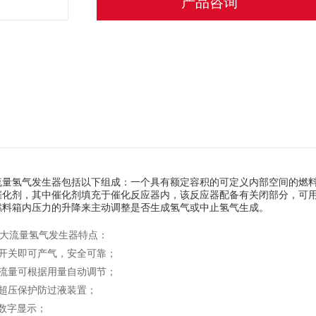
产品咨询
大流量氢气发生器包括以下组成：一个具有额定容积的可定义内部空间的燃
催化剂，其中催化剂填充于催化反应器内，该反应器配备有关闭部分，可
燃料箱内压力的升降来主动调整是否生成氢气或中止氢气生成。
0大流量氢气发生器特点：
关即可产气，安全可靠；
量可根据用量自动调节；
压保护防过液装置；
数字显示；