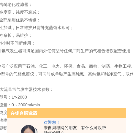
耐老化过滤器；
度高，纯度不衰减；
部采用优质不锈钢；
加碱，日常维护只需补充蒸馏水即可；
命长，易维护；
4小时不间断使用；
氢气发生器可满足国内外任何型号任何厂商生产的气相色谱仪配套使用
广泛应用于石油、化工、电力、环保、食品、商检、制药、生物工程、
种型号的气相色谱仪，可同时或单独产生高纯氮、高纯氢和纯净空气，取
0大流量氢气发生器技术参数：
：LY-2000
0～2000ml/min
：99.999%
率：800W
欢迎您！
来自局域网的朋友！有什么可以帮
积：8L