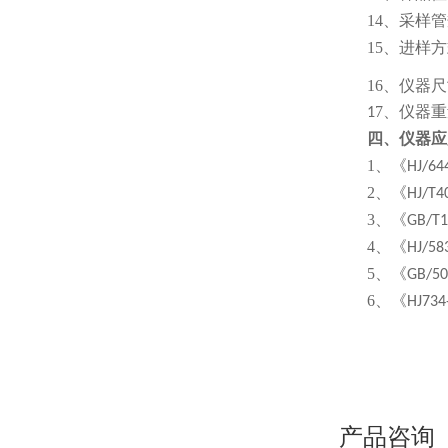
14
、
采样管
15
、
进样方
16
、仪器尺
7
、
1
仪器重
仪器
四、
应
1
、《
HJ/64
2
、《
HJ/T4
3
、《
GB/T1
4
、《
HJ/58
5
、《
GB/50
6
、《
HJ734
产品咨询