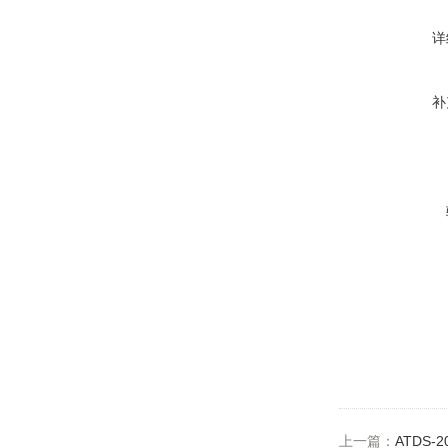
详
补
上一篇：
ATDS