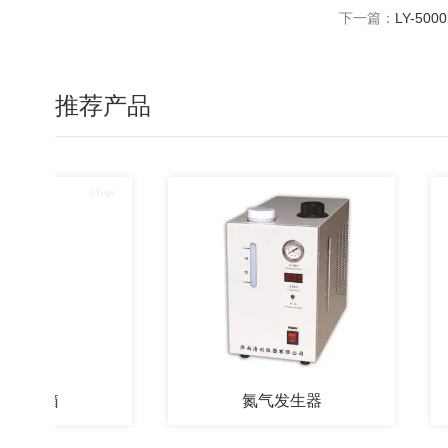
下一篇：
LY-5
推荐产品
温箱
氮气发生器
QY