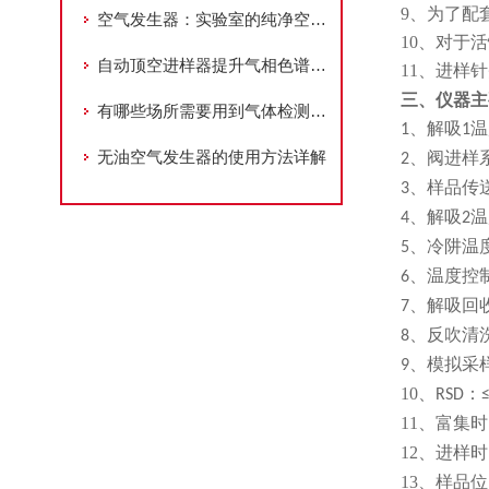
9
、为了配
空气发生器：实验室的纯净空气制造者
10
、对于活
自动顶空进样器提升气相色谱分析效率
11
、进样针
三、仪器主
有哪些场所需要用到气体检测仪？
、
温
1
解吸
1
无油空气发生器的使用方法详解
、
2
阀进样
、
3
样品传
、
温
4
解吸
2
、
5
冷阱温
、
6
温度控
、
7
解吸回
、
8
反吹清
、
9
模拟采
10
、
：
RSD
11
、
富集时
12
、
进样时
13
、
样品位