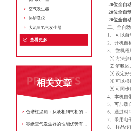
20
位全自
空气发生器
20
位全自
热解吸仪
20
位全自
二、
全自动
大流量氢气发生器
1
、
可以自
查看更多
2
、开机自
3
、
微机程
⑴ 方法
⑵ 解吸
⑶ 设定
相关文章
⑷ 可以
⑸ 可同步
4
、本机自
5
、可加载
色谱柱温箱：从液相到气相的通用柱效优化平台
6
、通过时
7
、采用电
零级空气发生器的性能优势有必要进一步了解一下
8
、 样品