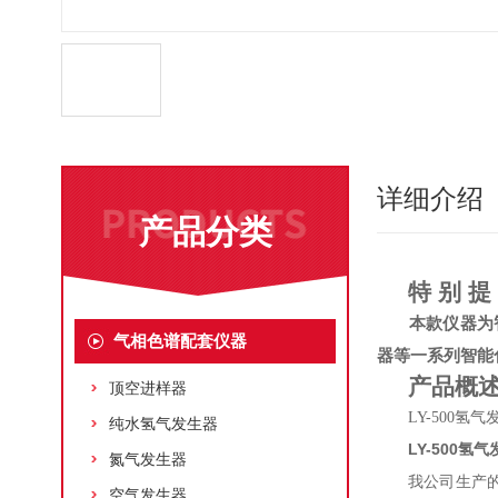
详细介绍
产品分类
特
别
提
本款仪器为
气相色谱配套仪器
器等一系列智能
产品概
顶空进样器
氢气
LY-500
纯水氢气发生器
LY-500氢
氮气发生器
我公司生产
空气发生器