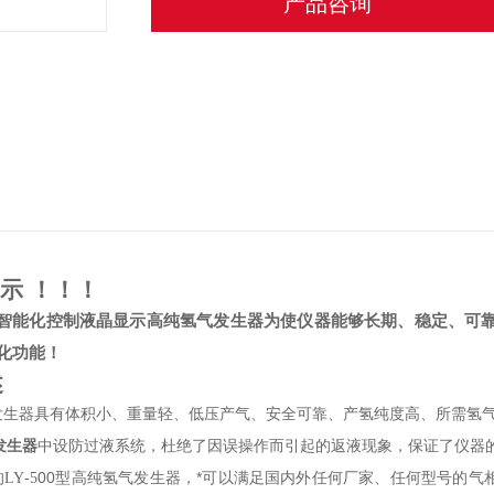
产品咨询
示
！！！
为使仪器能够长期、稳定、可
智能化控制液晶显示高纯氢气发生器
化功能！
述
发生器具有体积小、重量轻、低压产气、安全可靠、产氢纯度高、所需氢
气发生器
中设防过液系统，杜绝了因误操作而引起的返液现象，保证了仪器
的
-
00
型
氢气发生器，*可以满足国内外任何厂家、任何型号的气
LY
5
高纯