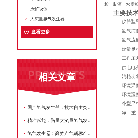
检、制酒、水质
热解吸仪
主要技
大流量氢气发生器
仪器型
氢气纯
查看更多
氢气流
流量显
工作压
供电电
相关文章
消耗功
环境温
环境湿
外型尺
国产氢气发生器：技术自主突破，掀起氢能装备国产化浪潮
净
重
精准赋能：衡量大流量氢气发生器性能的核心指标解析
氢气发生器：高效产气新标准，赋能多领域能源需求