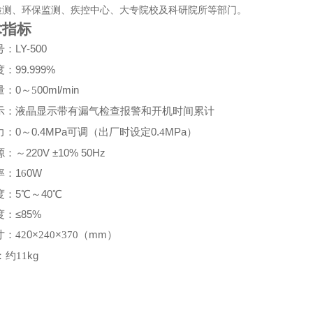
检测、环保监测、疾控中心、大专院校及科研院所等部门。
术指标
LY-500
号：
度：
99.999%
量：
0
～
00ml/min
5
示：
显示
液晶
带有漏气检查报警和开机时间累计
力：
0
～
0.4MPa
（出厂时设定
0.
MPa
）
可调
4
源：～
220V ±10% 50Hz
率：
1
0W
6
度：
5
℃～
40
℃
度：
≤85%
寸：
0×
×
（
mm
）
42
240
370
：约
kg
11