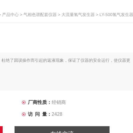
>
产品中心
>
气相色谱配套仪器
>
大流量氢气发生器
> LY-500氢气发生
系统，杜绝了因误操作而引起的返液现象，保证了仪器的安全运行，使仪器更
厂商性质：
经销商
访 问 量：
2428