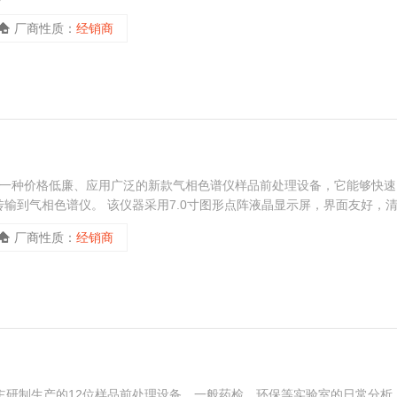
厂商性质：
经销商
近推出的一种价格低廉、应用广泛的新款气相色谱仪样品前处理设备，它能够快速
输到气相色谱仪。 该仪器采用7.0寸图形点阵液晶显示屏，界面友好，
太多精力即可上手，方便使用者快速操作。
厂商性质：
经销商
自主研制生产的12位样品前处理设备，一般药检、环保等实验室的日常分析