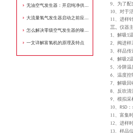
9
、为了配
无油空气发生器：开启纯净供气新篇
10
、对于
大流量氢气发生器启动之前应做好这些必要的准备
11
、进样
三、
仪器
怎么解决零级空气发生器的噪音问题？
、
1
解吸
1
一文详解富氢机的原理及特点
、
2
阀进样
、
3
样品传
、
4
解吸
2
、
5
冷阱温
、
6
温度控
、
7
解吸回
、
8
反吹清
、
9
模拟采
10
、
：
RSD
11
、
富集
12
、
进样
13
、
样品