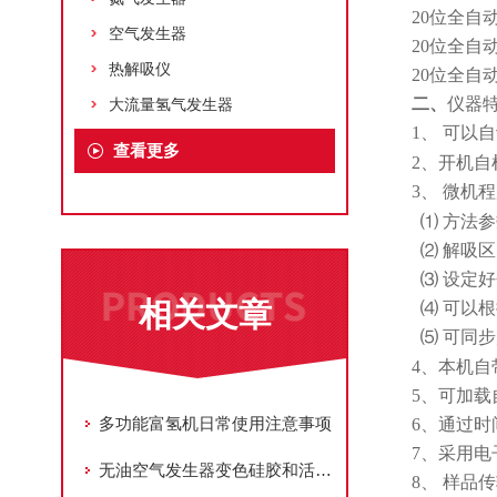
20
位全自
空气发生器
20
位全自
热解吸仪
20
位全自
二、
仪器
大流量氢气发生器
1
、
可以自
查看更多
2
、开机自
3
、
微机程
⑴ 方法
⑵ 解吸
⑶ 设定
相关文章
⑷ 可以
⑸ 可同
4
、本机自
5
、可加载
多功能富氢机日常使用注意事项
6
、通过时
7
、采用电
无油空气发生器变色硅胶和活性炭的更换方法
8
、 样品