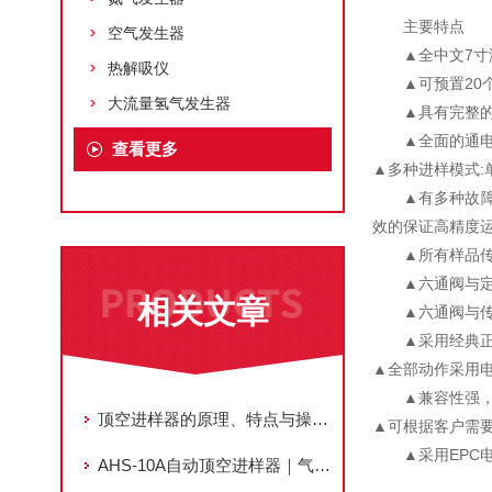
主要特点
空气发生器
▲全中文7
热解吸仪
▲可预置2
大流量氢气发生器
▲具有完整
▲全面的通
查看更多
▲多种进样模式:
▲有多种故
效的保证高精度
▲所有样品
▲六通阀与
相关文章
▲六通阀与
▲采用经典
▲全部动作采用
▲兼容性强
顶空进样器的原理、特点与操作步骤
▲可根据客户需
▲采用EPC
AHS-10A自动顶空进样器｜气相色谱挥发性组分专用全自动前处理设备